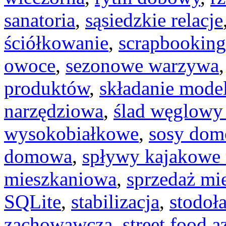
sanatoria
,
sąsiedzkie relacje
ściółkowanie
,
scrapbooking
owoce
,
sezonowe warzywa
produktów
,
składanie model
narzędziowa
,
ślad węglowy
wysokobiałkowe
,
sosy do
domowa
,
spływy kajakowe 
mieszkaniowa
,
sprzedaż mi
SQLite
,
stabilizacja
,
stodoł
zachowawcza
,
street food a