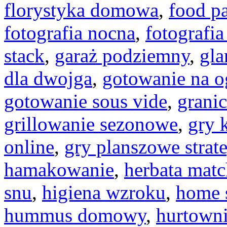
florystyka domowa
,
food pa
fotografia nocna
,
fotografi
stack
,
garaż podziemny
,
gl
dla dwojga
,
gotowanie na o
gotowanie sous vide
,
granic
grillowanie sezonowe
,
gry 
online
,
gry planszowe strat
hamakowanie
,
herbata mat
snu
,
higiena wzroku
,
home 
hummus domowy
,
hurtown