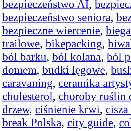
bezpieczeństwo AI
,
bezpiec
bezpieczeństwo seniora
,
be
bezpieczne wiercenie
,
biega
trailowe
,
bikepacking
,
biwa
ból barku
,
ból kolana
,
ból 
domem
,
budki lęgowe
,
bush
caravaning
,
ceramika artyst
cholesterol
,
choroby roślin
drzew
,
ciśnienie krwi
,
cisza
break Polska
,
city guide
,
co