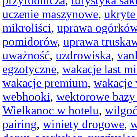
przyrodnicza
,
turystyka sak
uczenie maszynowe
,
ukryte
mikroliści
,
uprawa ogórkó
pomidorów
,
uprawa truska
uważność
,
uzdrowiska
,
vanl
egzotyczne
,
wakacje last m
wakacje premium
,
wakacje 
webhooki
,
wektorowe bazy
Wielkanoc w hotelu
,
wilgo
pairing
,
winiety drogowe
,
w