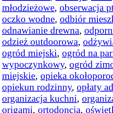
młodzieżowe
,
obserwacja p
oczko wodne
,
odbiór miesz
odnawianie drewna
,
odporn
odzież outdoorowa
,
odżywi
ogród miejski
,
ogród na par
wypoczynkowy
,
ogród zim
miejskie
,
opieka okołopor
opiekun rodzinny
,
opłaty a
organizacja kuchni
,
organiz
origami
,
ortodoncja
,
oświet