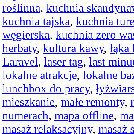
roślinna
,
kuchnia skandyna
kuchnia tajska
,
kuchnia tur
węgierska
,
kuchnia zero wa
herbaty
,
kultura kawy
,
łąka
Laravel
,
laser tag
,
last minu
lokalne atrakcje
,
lokalne ba
lunchbox do pracy
,
łyżwiar
mieszkanie
,
małe remonty
,
numerach
,
mapa offline
,
ma
masaż relaksacyjny
,
masaż 