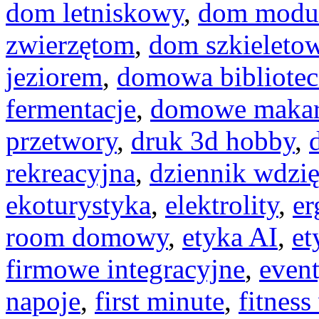
dom letniskowy
,
dom modu
zwierzętom
,
dom szkieleto
jeziorem
,
domowa bibliotec
fermentacje
,
domowe maka
przetwory
,
druk 3d hobby
,
rekreacyjna
,
dziennik wdzię
ekoturystyka
,
elektrolity
,
er
room domowy
,
etyka AI
,
et
firmowe integracyjne
,
even
napoje
,
first minute
,
fitnes