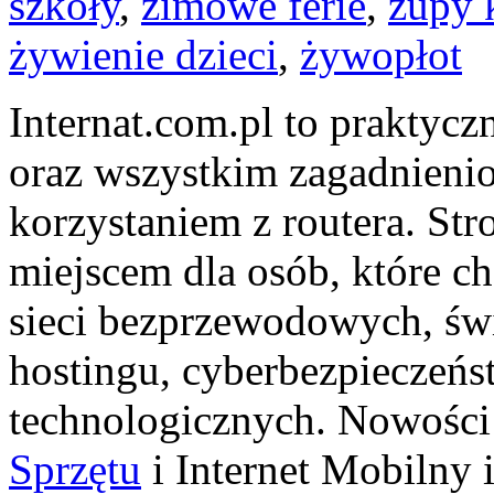
szkoły
,
zimowe ferie
,
zupy 
żywienie dzieci
,
żywopłot
Internat.com.pl to praktycz
oraz wszystkim zagadnienio
korzystaniem z routera. S
miejscem dla osób, które ch
sieci bezprzewodowych, św
hostingu, cyberbezpieczeń
technologicznych. Nowości 
Sprzętu
i Internet Mobilny 