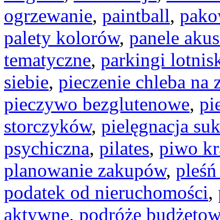
ogrzewanie
,
paintball
,
pako
palety kolorów
,
panele aku
tematyczne
,
parkingi lotni
siebie
,
pieczenie chleba na 
pieczywo bezglutenowe
,
pi
storczyków
,
pielęgnacja su
psychiczna
,
pilates
,
piwo kr
planowanie zakupów
,
pleśń
podatek od nieruchomości
,
aktywne
,
podróże budżeto