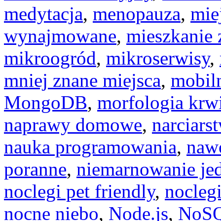
medytacja
,
menopauza
,
mie
wynajmowane
,
mieszkanie
mikroogród
,
mikroserwisy
,
mniej znane miejsca
,
mobiln
MongoDB
,
morfologia krw
naprawy domowe
,
narciars
nauka programowania
,
naw
poranne
,
niemarnowanie je
noclegi pet friendly
,
noclegi
nocne niebo
,
Node.js
,
NoS