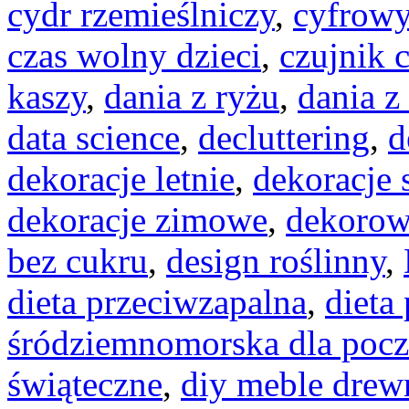
cydr rzemieślniczy
,
cyfrowy
czas wolny dzieci
,
czujnik 
kaszy
,
dania z ryżu
,
dania z
data science
,
decluttering
,
d
dekoracje letnie
,
dekoracje
dekoracje zimowe
,
dekorow
bez cukru
,
design roślinny
,
dieta przeciwzapalna
,
dieta
śródziemnomorska dla pocz
świąteczne
,
diy meble drew