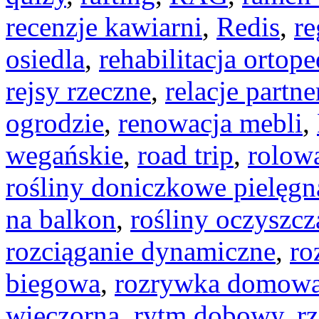
recenzje kawiarni
,
Redis
,
re
osiedla
,
rehabilitacja ortop
rejsy rzeczne
,
relacje partne
ogrodzie
,
renowacja mebli
,
wegańskie
,
road trip
,
rolow
rośliny doniczkowe pielęgn
na balkon
,
rośliny oczyszcz
rozciąganie dynamiczne
,
ro
biegowa
,
rozrywka domow
wieczorna
,
rytm dobowy
,
r