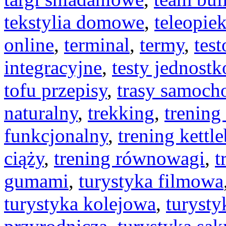
tekstylia domowe
,
teleopie
online
,
terminal
,
termy
,
tes
integracyjne
,
testy jednost
tofu przepisy
,
trasy samoc
naturalny
,
trekking
,
trening
funkcjonalny
,
trening kettle
ciąży
,
trening równowagi
,
t
gumami
,
turystyka filmowa
turystyka kolejowa
,
turysty