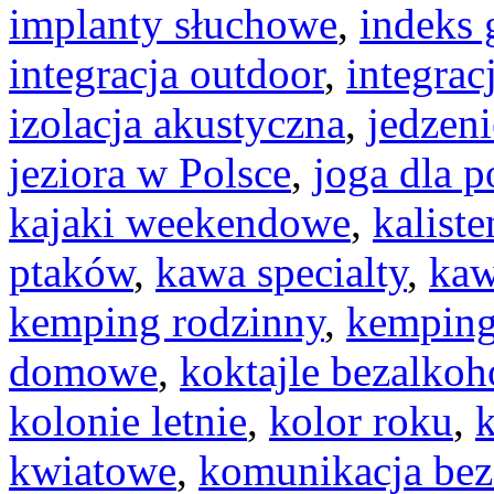
implanty słuchowe
,
indeks 
integracja outdoor
,
integrac
izolacja akustyczna
,
jedzeni
jeziora w Polsce
,
joga dla 
kajaki weekendowe
,
kaliste
ptaków
,
kawa specialty
,
kaw
kemping rodzinny
,
kemping
domowe
,
koktajle bezalko
kolonie letnie
,
kolor roku
,
kwiatowe
,
komunikacja bez