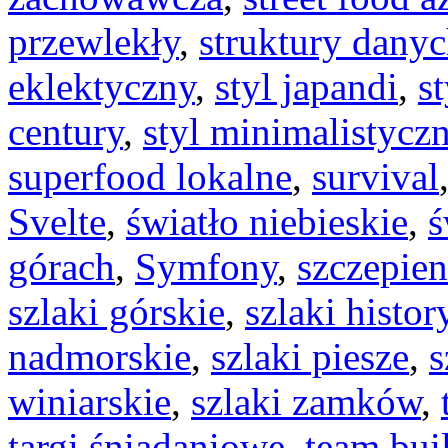
przewlekły
,
struktury dany
eklektyczny
,
styl japandi
,
s
century
,
styl minimalistycz
superfood lokalne
,
survival
Svelte
,
światło niebieskie
,
ś
górach
,
Symfony
,
szczepie
szlaki górskie
,
szlaki histo
nadmorskie
,
szlaki piesze
,
s
winiarskie
,
szlaki zamków
,
targi śniadaniowe
,
team bui