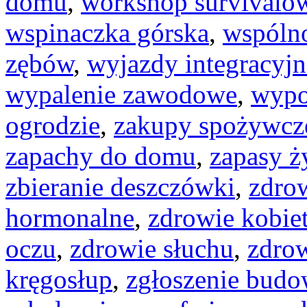
domu
,
workshop survivalo
wspinaczka górska
,
wspóln
zębów
,
wyjazdy integracyjn
wypalenie zawodowe
,
wypo
ogrodzie
,
zakupy spożywcze
zapachy do domu
,
zapasy ż
zbieranie deszczówki
,
zdro
hormonalne
,
zdrowie kobie
oczu
,
zdrowie słuchu
,
zdro
kręgosłup
,
zgłoszenie bud