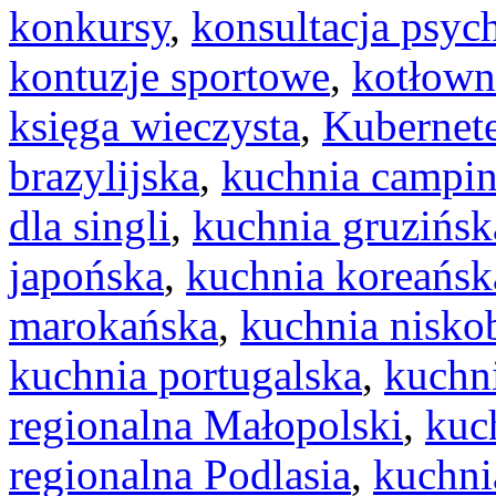
konkursy
,
konsultacja psyc
kontuzje sportowe
,
kotłow
księga wieczysta
,
Kubernet
brazylijska
,
kuchnia campi
dla singli
,
kuchnia gruzińsk
japońska
,
kuchnia koreańsk
marokańska
,
kuchnia nisk
kuchnia portugalska
,
kuchn
regionalna Małopolski
,
kuc
regionalna Podlasia
,
kuchni