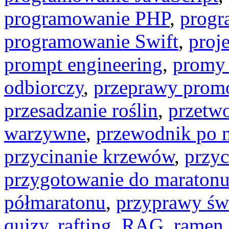
programowanie PHP
,
progr
programowanie Swift
,
proj
prompt engineering
,
promy
odbiorczy
,
przeprawy pro
przesadzanie roślin
,
przetw
warzywne
,
przewodnik po m
przycinanie krzewów
,
przy
przygotowanie do maraton
półmaratonu
,
przyprawy św
quizy
,
rafting
,
RAG
,
ramen