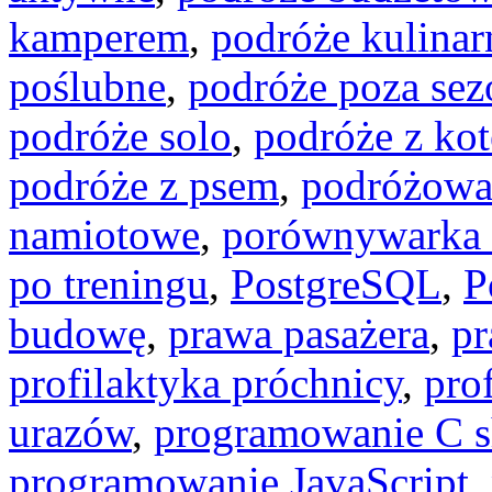
kamperem
,
podróże kulinar
poślubne
,
podróże poza se
podróże solo
,
podróże z ko
podróże z psem
,
podróżowa
namiotowe
,
porównywarka 
po treningu
,
PostgreSQL
,
P
budowę
,
prawa pasażera
,
pr
profilaktyka próchnicy
,
pro
urazów
,
programowanie C s
programowanie JavaScript
,