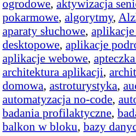
ogrodowe
,
aktywizacja seni
pokarmowe
,
algorytmy
,
Alz
aparaty słuchowe
,
aplikacje
desktopowe
,
aplikacje podr
aplikacje webowe
,
apteczka
architektura aplikacji
,
archi
domowa
,
astroturystyka
,
au
automatyzacja no-code
,
aut
badania profilaktyczne
,
bad
balkon w bloku
,
bazy dany